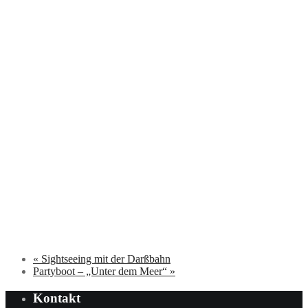
«
Sightseeing mit der Darßbahn
Partyboot – „Unter dem Meer“
»
Kontakt