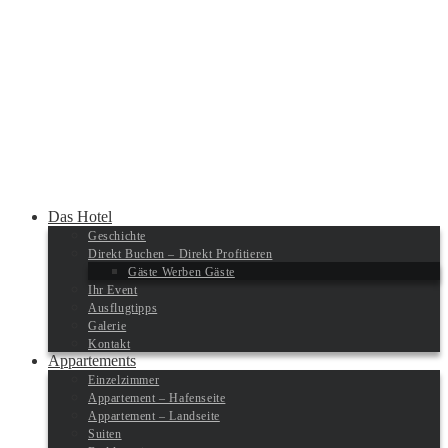
Das Hotel
Geschichte
Direkt Buchen – Direkt Profitieren
Gäste Werben Gäste
Ihr Event
Ausflugtipps
Galerie
Kontakt
Appartements
Einzelzimmer
Appartement – Hafenseite
Appartement – Landseite
Suiten