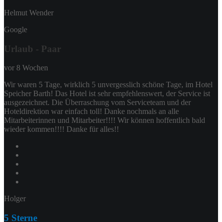
Helmut Wender
Google
Urlaub - Paar
vor 8 Wochen
Wir waren 5 Tage, wirklich 5 unvergesslich schöne Tage, im Hotel
Speicher Barth! Das Hotel ist sehr empfehlenswert, der Service ist
ausgezeichnet. Die Überraschung vom Serviceteam und der
Hoteldirektion war einfach toll! Danke nochmals an alle
Mitarbeiterinnen und Mitarbeiter!!!! Wir können hoffentlich bald
wieder kommen!!!! Danke für alles!!
Holger
5 Sterne