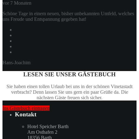
vor 7 Monaten
Schöne Tage in einem neuen, bisher unbekannten Umfeld, welches
uns Freude und Entspannung gegeben hat!
Hans-Joachim
LESEN SIE UNSER GÄSTEBUCH
Sie haben einen tollen Urlaub bei uns in der schönen Vinetastadt
verbracht? Denn lassen Sie uns gern ein paar Grüße da. Die
nächsten Gäste freuen sich sicher.
Ins Gästebuch eintragen
Kontakt
Hotel Speicher Barth
Am Osthafen 2
18356 Barth