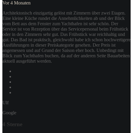
Vor 4 Monaten
Architektonisch einzigartig gelöst mit Zimmern über zwei Etagen.
Eine kleine Küche rundet die Annehmlichkeiten ab und der Blick
vom Bett aus dem Fenster zum Yachthafen ist sehr schön. Der
Service ist von Rezeption über das Servicepersonal beim Frühstück
oder in den Zimmern sehr gut. Das Frühstück war reichhaltig und
gut. Das Bad ist praktisch, gleichwohl habe ich schon hochwertigere
Ausführungen in dieser Preiskategorie gesehen. Der Preis ist
angemessen und auf Grund der Saison eher hoch. Unbedingt mit
Blick zum Yachthafen buchen, da auf der anderen Seite Bauarbeiten
aktuell ausgeführt werden.
Ulf
Google
4 Sterne