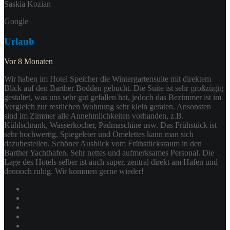
Saskia Kozian
Google
Urlaub
Vor 8 Monaten
Wir haben im Hotel Speicher die Wintergartensuite mit direktem
Blick auf den Barther Bodden gebucht. Die Suite ist sehr großzügig
gestaltet, was uns sehr gut gefallen hat, jedoch das Bezimmer ist im
Vergleich zur restlichen Wohnung sehr klein geraten. Ansonsten
sind im Zimmer alle Annehmlichkeiten vorhanden, z.B.
Kühlschrank, Wasserkocher, Padmaschine usw. Das Frühstück ist
sehr hochwertig, Spiegeleier und Omelettes kann man sich
dazubestellen. Schöner Ausblick vom Frühstücksraum in den
Barther Yachthafen. Sehr nettes und aufmerksames Personal. Die
Lage des Hotels selber ist auch super, zentral direkt am Hafen und
dennoch ruhig. Wir kommen gerne wieder!