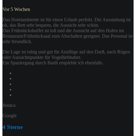
Vor 5 Wochen
Das Hotelambiente ist für einen Urlaub perfekt. Die Ausstattung ist
ok, das Bett sehr bequem, die Aussicht sehr schön.
Das Frühstücksbuffet ist toll und die Aussicht auf den Hafen im
Restaurant/Frühstücksaal zum Abschalten geeignet. Das Personal ist
sehr freundlich.
Die Lage ist ruhig und gut für Ausflüge auf den Darß, nach Rügen
oder Aussichtspunkte für Vogelliebhaber.
Ein Spaziergang durch Barth empfehle ich ebenfalls.
Jessica
Google
4 Sterne