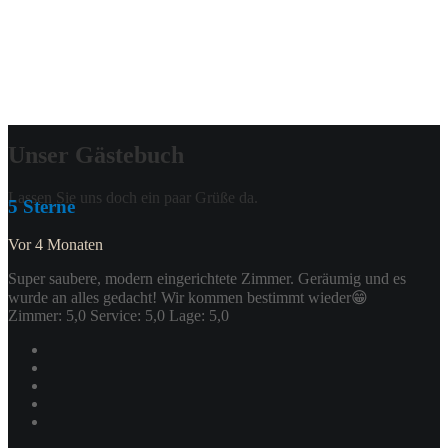
Unser Gästebuch
Lassen Sie uns doch ein paar Grüße da.
5 Sterne
Vor 4 Monaten
Super saubere, modern eingerichtete Zimmer. Geräumig und es
wurde an alles gedacht! Wir kommen bestimmt wieder😁
Zimmer: 5,0 Service: 5,0 Lage: 5,0