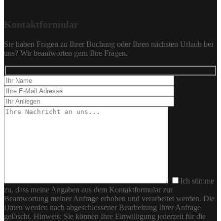
Kontaktformular
Sie haben Fragen zu Ihrer Buchung oder Ihren nächsten Urlaub bei
uns? Wir beantworten gern Ihre Fragen.
Ich stimme
zu, dass meine Angaben aus dem Kontaktformular zur
Beantwortung meiner Anfrage erhoben und verarbeitet werden. Die
Daten werden nach abgeschlossener Bearbeitung Ihrer Anfrage
gelöscht. Hinweis: Sie können Ihre Einwilligung jederzeit für die