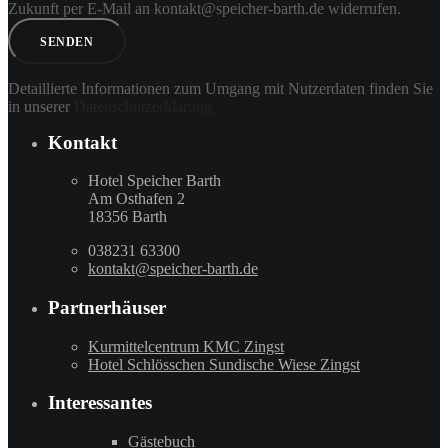
Zukunft per E-Mail an kontakt@speicher-barth.de widerrufen.
Bitte la
Detaillierte Informationen zum Umgang mit Nutzerdaten finden Sie
in unserer
Datenschutzerklärung
Kontakt
Hotel Speicher Barth
Am Osthafen 2
18356 Barth
038231 63300
kontakt@speicher-barth.de
Partnerhäuser
Kurmittelcentrum KMC Zingst
Hotel Schlösschen Sundische Wiese Zingst
Interessantes
Gästebuch