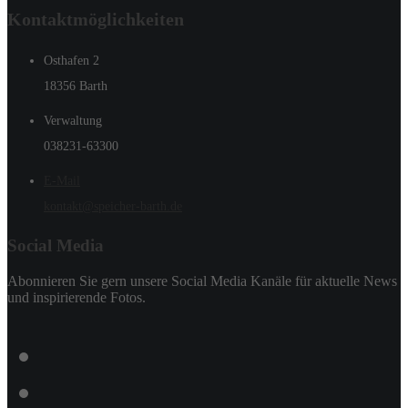
Kontaktmöglichkeiten
Osthafen 2
18356 Barth
Verwaltung
038231-63300
E-Mail
kontakt@speicher-barth.de
Social Media
Abonnieren Sie gern unsere Social Media Kanäle für aktuelle News
und inspirierende Fotos.