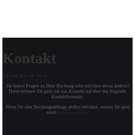
Kontakt
Wir sind gern für Sie da.
Sie haben Fragen zu Ihrer Buchung oder möchten etwas ändern?
Dann nehmen Sie gern mit uns Kontakt auf über das folgende
Kontaktformular.
Wenn Sie eine Buchungsanfrage stellen möchten, nutzen Sie gern
unser
Buchungsportal
.