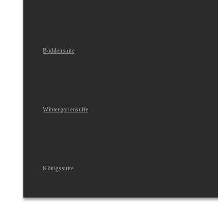
Boddensuite
Wintergartensuite
Königssuite