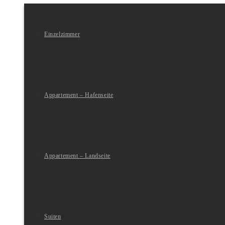
Einzelzimmer
Appartement – Hafenseite
Appartement – Landseite
Suiten