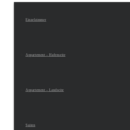
Einzelzimmer
Appartement – Hafenseite
Appartement – Landseite
Suiten