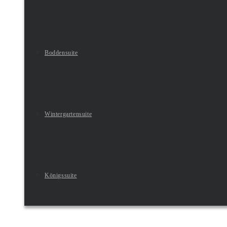
Boddensuite
Wintergartensuite
Königssuite