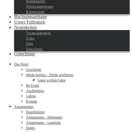
Boddensuite
Wintergartensuite
Königssuite
Buchungsanfrage
Unser Frühstück
Neuigkeiten
Veranstaltungen
Yoga
Jobs
Newsletter
Gutscheine
Das Hotel
Geschichte
Direkt buchen – Direkt profitieren
Gäste werben Gäste
Ihr Event
Ausflugtipps
Galerie
Kontakt
Appartements
Einzelzimmer
Appartement – Hafenseite
Appartement – Landseite
Suiten