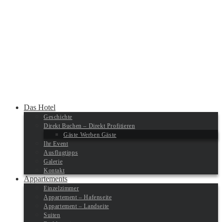
Das Hotel
Geschichte
Direkt Buchen – Direkt Profitieren
Gäste Werben Gäste
Ihr Event
Ausflugtipps
Galerie
Kontakt
Appartements
Einzelzimmer
Appartement – Hafenseite
Appartement – Landseite
Suiten