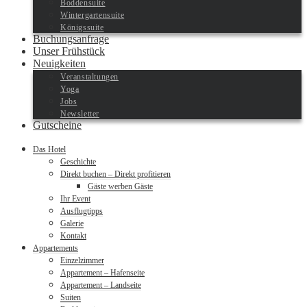
Boddensuite
Wintergartensuite
Königssuite
Buchungsanfrage
Unser Frühstück
Neuigkeiten
Veranstaltungen
Yoga
Jobs
Newsletter
Gutscheine
Das Hotel
Geschichte
Direkt buchen – Direkt profitieren
Gäste werben Gäste
Ihr Event
Ausflugtipps
Galerie
Kontakt
Appartements
Einzelzimmer
Appartement – Hafenseite
Appartement – Landseite
Suiten