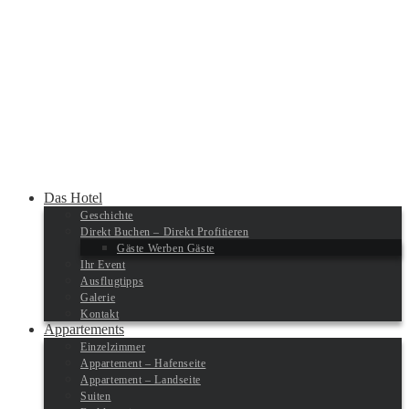
Das Hotel
Geschichte
Direkt Buchen – Direkt Profitieren
Gäste Werben Gäste
Ihr Event
Ausflugtipps
Galerie
Kontakt
Appartements
Einzelzimmer
Appartement – Hafenseite
Appartement – Landseite
Suiten