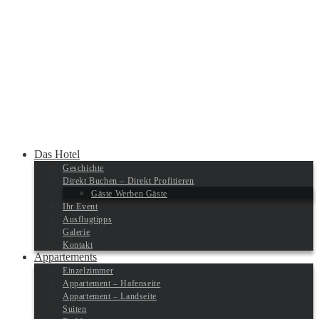
Das Hotel
Geschichte
Direkt Buchen – Direkt Profitieren
Gäste Werben Gäste
Ihr Event
Ausflugtipps
Galerie
Kontakt
Appartements
Einzelzimmer
Appartement – Hafenseite
Appartement – Landseite
Suiten