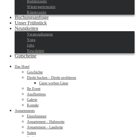
Boddensuite
Wintergartensuite
Königssuite
Buchungsanfrage
Unser Frühstück
Neuigkeiten
Veranstaltungen
Yoga
Jobs
Newsletter
Gutscheine
Das Hotel
Geschichte
Direkt buchen – Direkt profitieren
Gäste werben Gäste
Ihr Event
Ausflugtipps
Galerie
Kontakt
Appartements
Einzelzimmer
Appartement – Hafenseite
Appartement – Landseite
Suiten