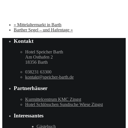
«
Mittelaltermarkt in Barth
Barther Segel – und Hafentage
»
Kontakt
Hotel Speicher Barth
Am Osthafen 2
18356 Barth
038231 63300
kontakt@speicher-barth.de
Partnerhäuser
Kurmittelcentrum KMC Zingst
Hotel Schlösschen Sundische Wiese Zingst
Interessantes
Gästebuch