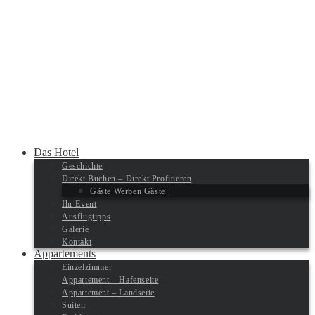
Das Hotel
Geschichte
Direkt Buchen – Direkt Profitieren
Gäste Werben Gäste
Ihr Event
Ausflugtipps
Galerie
Kontakt
Appartements
Einzelzimmer
Appartement – Hafenseite
Appartement – Landseite
Suiten