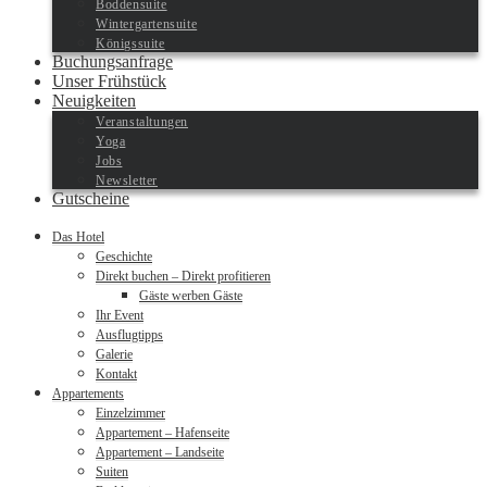
Boddensuite
Wintergartensuite
Königssuite
Buchungsanfrage
Unser Frühstück
Neuigkeiten
Veranstaltungen
Yoga
Jobs
Newsletter
Gutscheine
Das Hotel
Geschichte
Direkt buchen – Direkt profitieren
Gäste werben Gäste
Ihr Event
Ausflugtipps
Galerie
Kontakt
Appartements
Einzelzimmer
Appartement – Hafenseite
Appartement – Landseite
Suiten